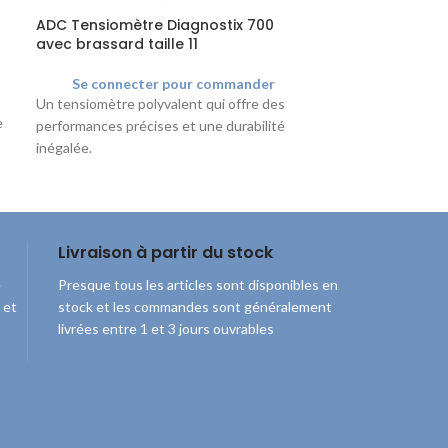
ADC Tensiomètre Diagnostix 700
Peha Set d’abla
avec brassard taille 11
usage unique |
Se connecter pour commander
Se connec
Un tensiomètre polyvalent qui offre des
Set a usage uniqu
e
performances précises et une durabilité
fils de suture et
inégalée.
plaie.
Livraison à partir du stock
e
Presque tous les articles sont disponibles en
 et
stock et les commandes sont généralement
livrées entre 1 et 3 jours ouvrables