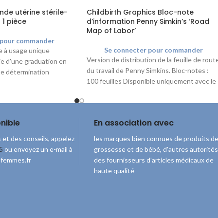
de utérine stérile-
Childbirth Graphics Bloc-note
 1 pièce
d’information Penny Simkin’s ‘Road
Map of Labor’
 pour commander
Se connecter pour commander
e à usage unique
Version de distribution de la feuille de rout
e d'une graduation en
du travail de Penny Simkins. Bloc-notes :
e détermination
100 feuilles Disponible uniquement avec le
deur de l'utérus. Le
texte anglais.
ité est de 3,8 mm.
nible
En association avec
 et des conseils, appelez
les marques bien connues de produits d
5
ou envoyez un e-mail à
grossesse et de bébé, d'autres autorités
sfemmes.fr
des fournisseurs d'articles médicaux de
haute qualité