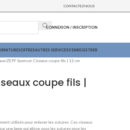
CONTACTEZ NOUS
CONNEXION / INSCRIPTION
URNITURES
OFFRES
AUTRES SERVICES
S’ENREGISTRER
aux
ZEPF Spencer Ciseaux coupe fils | 12 cm
seaux coupe fils |
ment utilisés pour enlever les sutures. Ces ciseaux
ur une lame qui glisse sous les sutures pour les