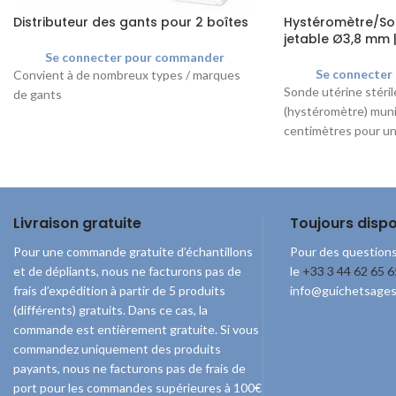
Distributeur des gants pour 2 boîtes
Hystéromètre/Son
jetable Ø3,8 mm |
Se connecter pour commander
Se connecter
Convient à de nombreux types / marques
Sonde utérine stéril
de gants
(hystéromètre) muni
centimètres pour un
précise de la profon
diamètre de l'extrém
Livraison gratuite
Toujours dispo
Pour une commande gratuite d’échantillons
Pour des questions
et de dépliants, nous ne facturons pas de
le
+33 3 44 62 65 6
frais d’expédition à partir de 5 produits
info@guichetsage
(différents) gratuits. Dans ce cas, la
commande est entièrement gratuite. Si vous
commandez uniquement des produits
payants, nous ne facturons pas de frais de
port pour les commandes supérieures à 100€