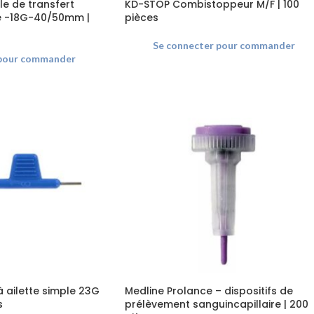
lle de transfert
KD-STOP Combistoppeur M/F | 100
tre -18G-40/50mm |
pièces
Se connecter pour commander
 pour commander
à ailette simple 23G
Medline Prolance – dispositifs de
s
prélèvement sanguincapillaire | 200