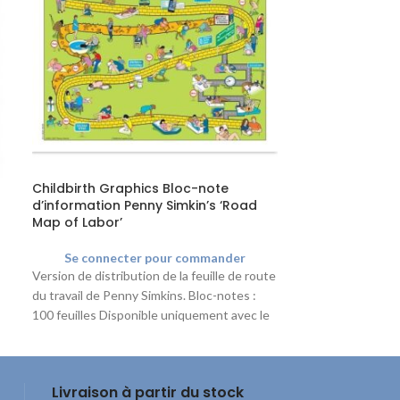
Childbirth Graphics Bloc-note
Childbirth Gr
d’information Penny Simkin’s ‘Road
cartes Naissa
Map of Labor’
Se connec
Se connecter pour commander
Les six cartes so
Version de distribution de la feuille de route
les processus st
du travail de Penny Simkins. Bloc-notes :
naissance aux ét
100 feuilles Disponible uniquement avec le
parents. Toutes l
texte anglais.
et comportent un
suspension facile
cm. *Uniquement 
Livraison à partir du stock
anglais/espagnol