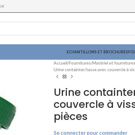
0 €
ECHANTILLONS ET BROCHURES
FO
Accueil
Fournitures
Matériel et fourniture
Urine containter/tasse avec couvercle à vis
Urine containte
couvercle à viss
pièces
Se connecter pour commander