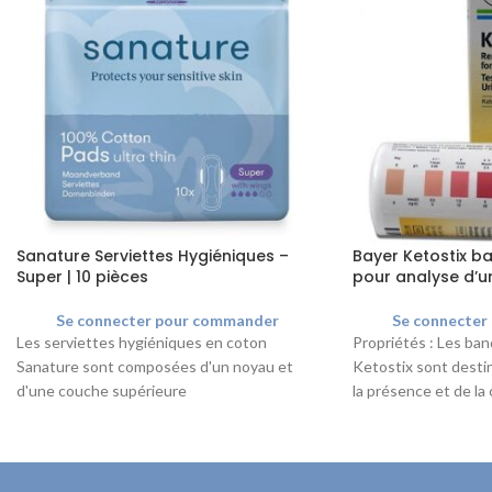
Sanature Serviettes Hygiéniques –
Bayer Ketostix ba
Super | 10 pièces
pour analyse d’ur
Se connecter pour commander
Se connecter
Les serviettes hygiéniques en coton
Propriétés : Les ban
Sanature sont composées d'un noyau et
Ketostix sont destin
d'une couche supérieure
la présence et de la
hypoallergéniques, 100 % coton, et sont
acétylacétique
exemptes de chlore et de parfum. Les
ailettes assurent un bon maintien et
empêchent le pansement de glisser.