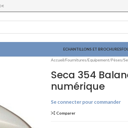
0 €
ECHANTILLONS ET BROCHURES
FO
Accueil
Fournitures
Equipement
Pèses
Se
Seca 354 Balan
numérique
Se connecter pour commander
Comparer