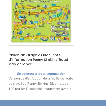
Childbirth Graphics Bloc-note
Ecopostural C
d’information Penny Simkin’s ‘Road
gynécologiqu
Map of Labor’
Se connec
Se connecter pour commander
Table d'examen 
Version de distribution de la feuille de route
avec 3 sections 
du travail de Penny Simkins. Bloc-notes :
supports pour le
100 feuilles Disponible uniquement avec le
de papier.
texte anglais.
Délai de livraiso