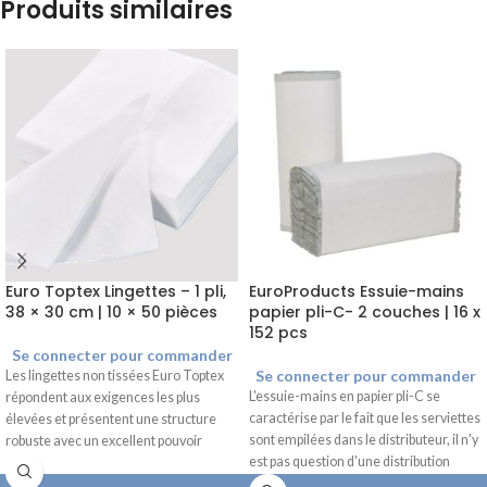
Produits similaires
Euro Toptex Lingettes – 1 pli,
EuroProducts Essuie-mains
38 × 30 cm | 10 × 50 pièces
papier pli-C- 2 couches | 16 x
152 pcs
Se connecter pour commander
Se connecter pour commander
Les lingettes non tissées Euro Toptex
L'essuie-mains en papier pli-C se
répondent aux exigences les plus
caractérise par le fait que les serviettes
élevées et présentent une structure
sont empilées dans le distributeur, il n'y
robuste avec un excellent pouvoir
est pas question d'une distribution
nettoyant. Ces lingettes constituent
feuille par feuille. Cet essuie-mains plié
une bonne alternative aux lingettes