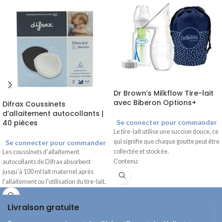
Dr Brown’s Milkflow Tire-lait
avec Biberon Options+
Difrax Coussinets
d’allaitement autocollants |
40 pièces
Se connecter pour commander
Le tire-lait utilise une succion douce, ce
qui signifie que chaque goutte peut être
Se connecter pour commander
collectée et stockée.
Les coussinets d'allaitement
Contenu:
autocollants de Difrax absorbent
1 Tire-lait en silicone à 120 ml
jusqu'à 100 ml lait maternel après
1 120 ml biberon Options+ Anti-colic
l'allaitement ou l'utilisation du tire-lait.
1 bouchon à col étroit
Le matériau extra-doux n'irrite pas la
1 brosse de nettoyage
peau sensible des seins.
Livraison gratuite
1 sac
Les sages-femmes bénéficient d'une
réduction de 25 % sur le prix de vente