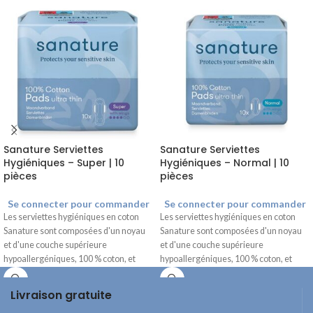
Sanature Serviettes
Sanature Serviettes
Hygiéniques – Super | 10
Hygiéniques – Normal | 10
pièces
pièces
Se connecter pour commander
Se connecter pour commander
Les serviettes hygiéniques en coton
Les serviettes hygiéniques en coton
Sanature sont composées d'un noyau
Sanature sont composées d'un noyau
et d'une couche supérieure
et d'une couche supérieure
hypoallergéniques, 100 % coton, et
hypoallergéniques, 100 % coton, et
sont exemptes de chlore et de parfum.
sont exemptes de chlore et de parfum.
Les ailettes assurent un bon maintien
Les ailettes assurent un bon maintien
Livraison gratuite
et empêchent le pansement de glisser.
et empêchent le pansement de glisser.