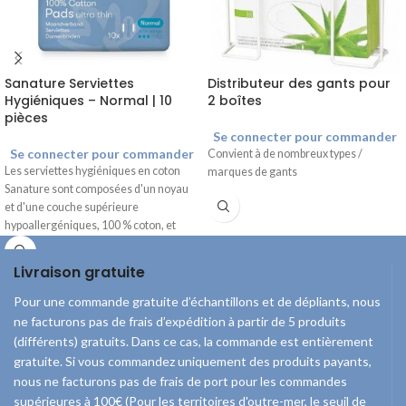
Sanature Serviettes
Distributeur des gants pour
Hygiéniques – Normal | 10
2 boîtes
pièces
Se connecter pour commander
Se connecter pour commander
Convient à de nombreux types /
Les serviettes hygiéniques en coton
marques de gants
Sanature sont composées d'un noyau
et d'une couche supérieure
hypoallergéniques, 100 % coton, et
sont exemptes de chlore et de parfum.
Les ailettes assurent un bon maintien
Livraison gratuite
et empêchent le pansement de glisser.
Pour une commande gratuite d’échantillons et de dépliants, nous
ne facturons pas de frais d’expédition à partir de 5 produits
(différents) gratuits. Dans ce cas, la commande est entièrement
gratuite. Si vous commandez uniquement des produits payants,
nous ne facturons pas de frais de port pour les commandes
supérieures à 100€ (Pour les territoires d'outre-mer, le seuil de