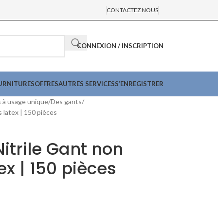
CONTACTEZ NOUS
CONNEXION / INSCRIPTION
URNITURES
OFFRES
AUTRES SERVICES
S’ENREGISTRER
s à usage unique
Des gants
 latex | 150 pièces
itrile Gant non
ex | 150 pièces