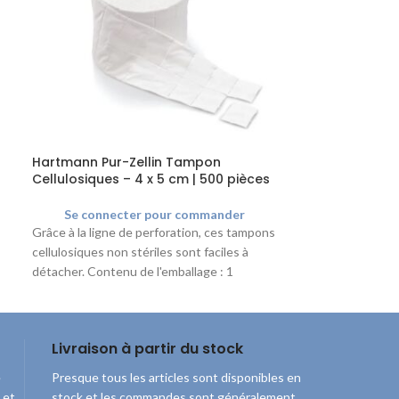
Hartmann Pur-Zellin Tampon
Sterkin Ruban 
Cellulosiques – 4 x 5 cm | 500 pièces
stérilisation 
Se connecter pour commander
Se connec
Grâce à la ligne de perforation, ces tampons
Ruban adhésif po
cellulosiques non stériles sont faciles à
instruments ayant
détacher. Contenu de l'emballage : 1
autoclave, 50 m 
rouleaux de 500 tampons
Livraison à partir du stock
e
Presque tous les articles sont disponibles en
 et
stock et les commandes sont généralement