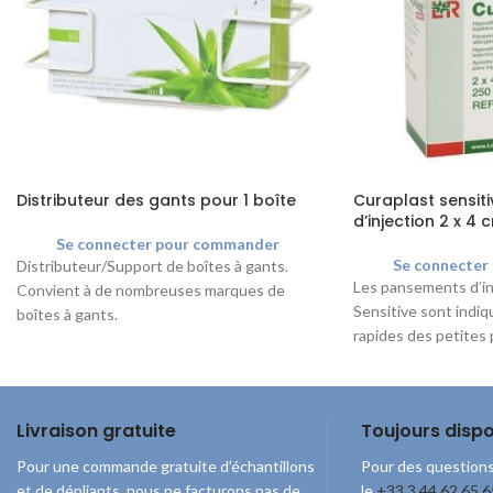
Distributeur des gants pour 1 boîte
Curaplast sensit
d’injection 2 x 4 
Se connecter pour commander
Se connecter
Distributeur/Support de boîtes à gants.
Les pansements d’in
Convient à de nombreuses marques de
Sensitive sont indiq
boîtes à gants.
rapides des petites p
Dimensions intérieures:
causées après les inj
Hauteur : 14 cm
sang. La couche du fi
Largeur : 28,0 cm
permet de prévenir 
Profondeur : 9,5 cm
Livraison gratuite
Toujours dispo
sur la plaie et ains
pansement indolore
Pour une commande gratuite d’échantillons
Pour des questions
et de dépliants, nous ne facturons pas de
le
+33 3 44 62 65 6