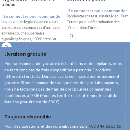
pièces
Se connecter pour commander
Se connecter pour commander
Bandelettes de test urinaire Medi-Test
Les serviettes hygiéniques en coton
Cetone pour la détermination des
Sanature sont composées d'un noyau
cétones dans l'urine.
et d'une couche supérieure
hypoallergéniques, 100 % coton, et
sont exemptes de chlore et de parfum.
Les ailettes assurent un bon maintien
Livraison gratuite
et empêchent le pansement de glisser.
Pour une commande gratuite d’échantillons et de dépliants, nous
ne facturons pas de frais d’expédition à partir de 5 produits
(différents) gratuits. Dans ce cas, la commande est entièrement
gratuite. Si vous commandez uniquement des produits payants,
nous ne facturons pas de frais de port pour les commandes
supérieures à 100€ (Pour les territoires d'outre-mer, le seuil de
livraison gratuite est de 300 €)
Toujours disponible
Pour des questions et des conseils, appelez le
+33 3 44 62 65 65