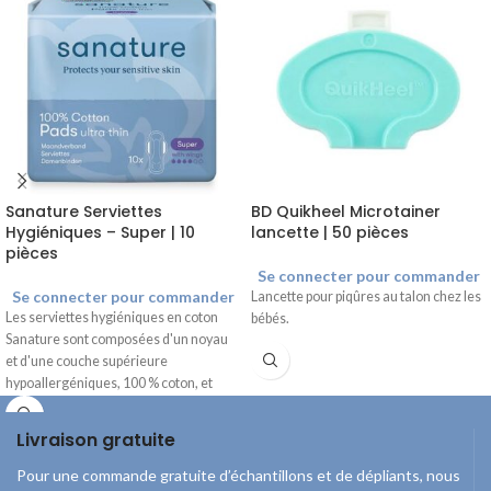
Sanature Serviettes
BD Quikheel Microtainer
Hygiéniques – Super | 10
lancette | 50 pièces
pièces
Se connecter pour commander
Se connecter pour commander
Lancette pour piqûres au talon chez les
Les serviettes hygiéniques en coton
bébés.
Sanature sont composées d'un noyau
et d'une couche supérieure
hypoallergéniques, 100 % coton, et
sont exemptes de chlore et de parfum.
Les ailettes assurent un bon maintien
Livraison gratuite
et empêchent le pansement de glisser.
Pour une commande gratuite d’échantillons et de dépliants, nous