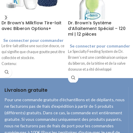
Dr Brown’s Milkflow Tire-lait
Dr. Brown’s Système
avec Biberon Options+
d’Allaitement Spécial – 120
ml | 12 pièces
Se connecter pour commander
Se connecter pour commander
Le tire-lait utilise une succion douce, ce
Le Specialty Feeding System de Dr.
qui signifie que chaque goutte peut être
Brown’s
est
une
combinaison
unique
collectée et stockée.
du biberon, de la
tétine
et de la valve
Contenu:
doseuse
et a
été
développé
1 Tire-lait en silicone à 120 ml
spécialement
pour
soulager
les
1 120 ml biberon Options+ Anti-colic
problèmes
d’alimentation
orale
1 bouchon à col étroit
compliqués.
1 brosse de nettoyage
Livraison gratuite
Les systèmes
1 sac
d'alimentation
Pour une commande gratuite d’échantillons et de dépliants, nous
spécialisés Dr Brown's
ne facturons pas de frais d’expédition à partir de 5 produits
sont livrés en pièces
(différents) gratuits. Dans ce cas, la commande est entièrement
détachées !
gratuite. Si vous commandez uniquement des produits payants,
nous ne facturons pas de frais de port pour les commandes
Contenu
supérieures à 100€ (Pour les territoires d'outre-mer, le seuil de