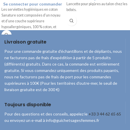
Se connecter pour commander
Lancette pour piqûres au talon chez les
Les serviettes hygiéniques en coton
bébés.
Sanature sont composées d'un noyau
et d'une couche supérieure
hypoallergéniques, 100 % coton, et
sont exemptes de chlore et de parfum.
Les ailettes assurent un bon maintien
Livraison gratuite
et empêchent le pansement de glisser.
Pour une commande gratuite d’échantillons et de dépliants, nous
ne facturons pas de frais d’expédition à partir de 5 produits
(différents) gratuits. Dans ce cas, la commande est entièrement
gratuite. Si vous commandez uniquement des produits payants,
nous ne facturons pas de frais de port pour les commandes
supérieures à 100€ (Pour les territoires d'outre-mer, le seuil de
livraison gratuite est de 300 €)
Toujours disponible
Pour des questions et des conseils, appelez le
+33 3 44 62 65 65
ou envoyez un e-mail à info@guichetsagesfemmes.fr