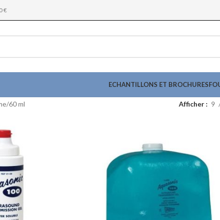
0 €
ECHANTILLONS ET BROCHURES
FO
me
60 ml
Afficher
9