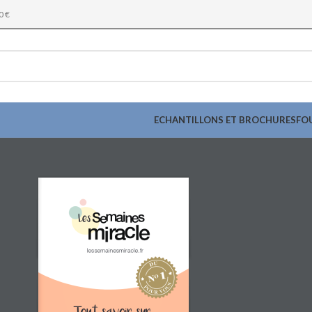
0 €
ECHANTILLONS ET BROCHURES
FO
lessemainesmiracle.fr
S
U
P
O
O
V
U
R
Tout savoir sur... 